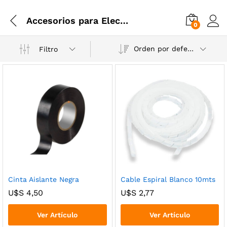
Accesorios para Electricidad
0
Orden por defecto
Filtro
cio
cio
Cinta Aislante Negra
Cable Espiral Blanco 10mts
nimo
ximo
U$S
4,50
U$S
2,77
Ver Artículo
Ver Artículo