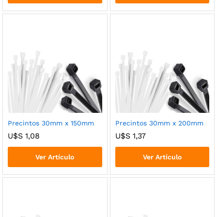
Precintos 30mm x 150mm
Precintos 30mm x 200mm
U$S
1,08
U$S
1,37
Ver Artículo
Ver Artículo