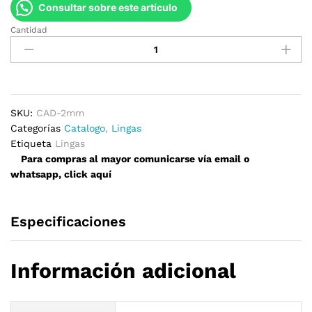
Consultar sobre este artículo
Cantidad
Cadena
Patente
Galvanizada
quantity
SKU:
CAD-2mm
Categorías
Catalogo
,
Lingas
Etiqueta
Lingas
Para compras al mayor comunicarse vía email o
whatsapp, click aquí
Especificaciones
Información adicional