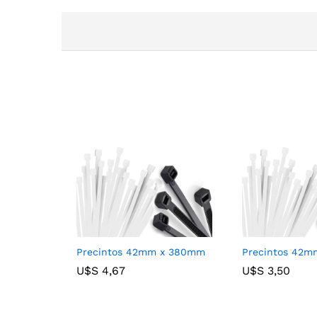
Precintos 42mm x 380mm
Precintos 42
U$S
U$S
4,67
4,67
U$S
U$S
3,50
3,50