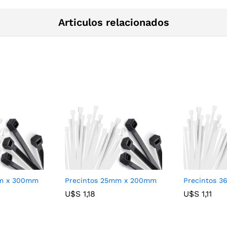
Articulos relacionados
mm x 300mm
Precintos 25mm x 200mm
Precintos 
U$S
U$S
1,18
1,18
U$S
U$S
1,11
1,11