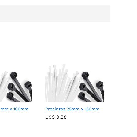
36mm x 100mm
Precintos 25mm x 150mm
U$S
U$S
0,88
0,88