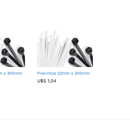
mm x 300mm
Precintos 22mm x 200mm
U$S
U$S
1,04
1,04