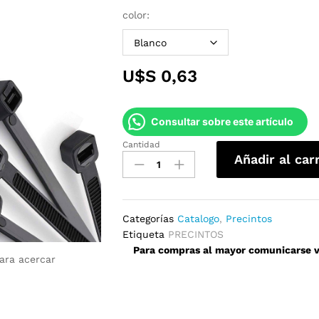
color:
U$S
0,63
Consultar sobre este artículo
Cantidad
Precintos
Añadir al car
19mm
x
150mm
quantity
Categorías
Catalogo
,
Precintos
Etiqueta
PRECINTOS
Para compras al mayor comunicarse ví
para acercar