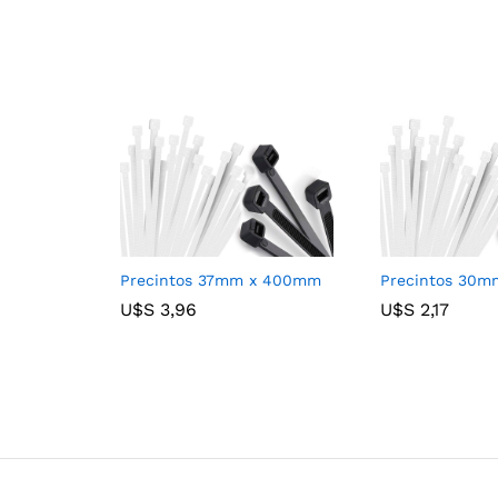
Precintos 37mm x 400mm
Precintos 30
U$S
U$S
3,96
3,96
U$S
U$S
2,17
2,17