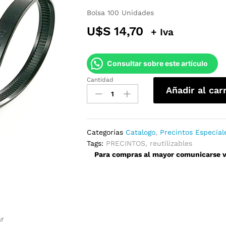
Bolsa 100 Unidades
U$S
14,70
+ Iva
Consultar sobre este artículo
Cantidad
Precintos
Añadir al car
Reutilizables
76mm
x
400mm
Categorías
Catalogo
,
Precintos Especial
quantity
Tags:
PRECINTOS
,
reutilizables
Para compras al mayor comunicarse ví
ar