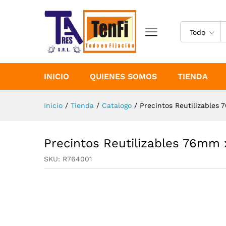
Precintos Reutilizables 76
Especificaciones
Todo
INICIO
QUIENES SOMOS
TIENDA
Inicio
/
Tienda
/
Catalogo
/
Precintos Reutilizable
Precintos Reutilizables 76m
SKU:
R764001