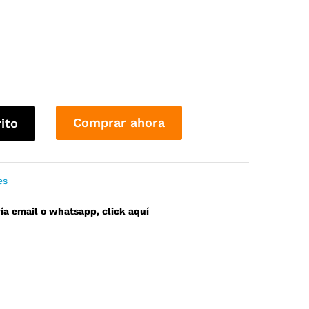
Comprar ahora
rito
es
a email o whatsapp, click aquí