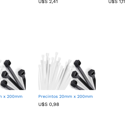
U$S
U$S
2,41
2,41
U$S
U$S
1,11
1,11
mm x 200mm
Precintos 20mm x 200mm
U$S
U$S
0,98
0,98