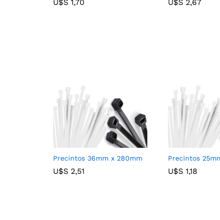
U$S
U$S
1,70
1,70
U$S
U$S
2,67
2,67
Precintos 36mm x 280mm
Precintos 25
U$S
U$S
2,51
2,51
U$S
U$S
1,18
1,18