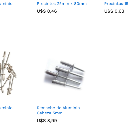
uminio
Precintos 25mm x 80mm
Precintos 
U$S
U$S
0,46
0,46
U$S
U$S
0,63
0,63
uminio
Remache de Aluminio
Cabeza 5mm
U$S
U$S
8,99
8,99