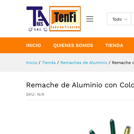
Remache de Aluminio con C
Description
Especificaciones
Todo
INICIO
QUIENES SOMOS
TIENDA
Inicio
/
Tienda
/
Remaches de Aluminio
/
Remache d
Remache de Aluminio con Co
SKU:
N/A