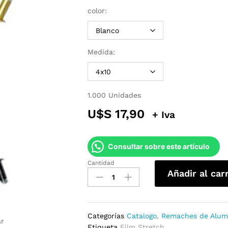
color:
Medida:
1.000 Unidades
U$S
17,90
+ Iva
Consultar sobre este artículo
Cantidad
Remache
Añadir al car
de
Aluminio
con
Color
Categorías
Catalogo
,
Remaches de Alum
Cabeza
ar
Etiqueta
Film Stretch