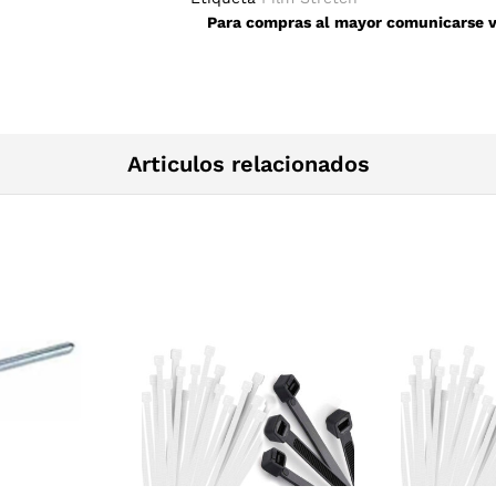
4mm
Para compras al mayor comunicarse ví
quantity
Articulos relacionados