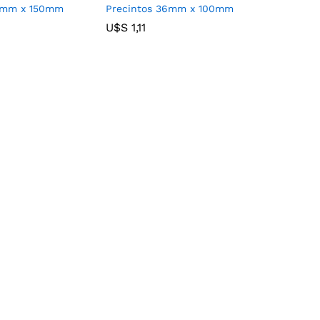
19mm x 150mm
Precintos 36mm x 100mm
U$S
U$S
1,11
1,11