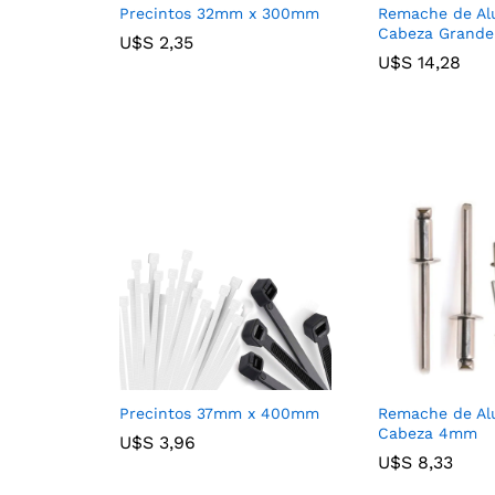
Precintos 32mm x 300mm
Remache de Al
Cabeza Grande
U$S
U$S
2,35
2,35
U$S
U$S
14,28
14,28
Precintos 37mm x 400mm
Remache de Al
Cabeza 4mm
U$S
U$S
3,96
3,96
U$S
U$S
8,33
8,33