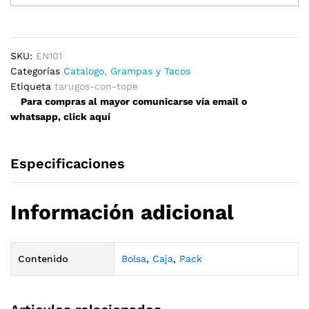
Tope
10x4,5mm
quantity
SKU:
EN101
Categorías
Catalogo
,
Grampas y Tacos
Etiqueta
tarugos-con-tope
Para compras al mayor comunicarse vía email o
whatsapp, click aquí
Especificaciones
Información adicional
Contenido
Bolsa
,
Caja
,
Pack