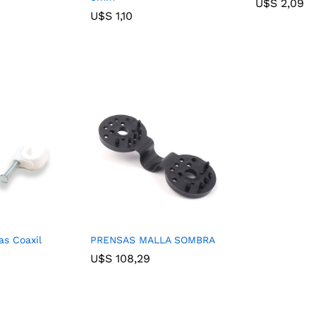
U$S
U$S
2,09
2,09
U$S
U$S
1,10
1,10
s Coaxil
PRENSAS MALLA SOMBRA
U$S
U$S
108,29
108,29