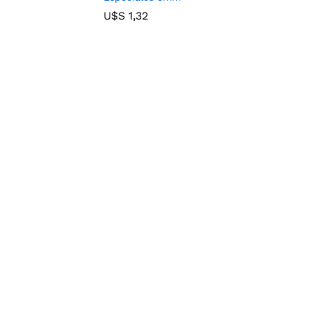
U$S
U$S
1,32
1,32