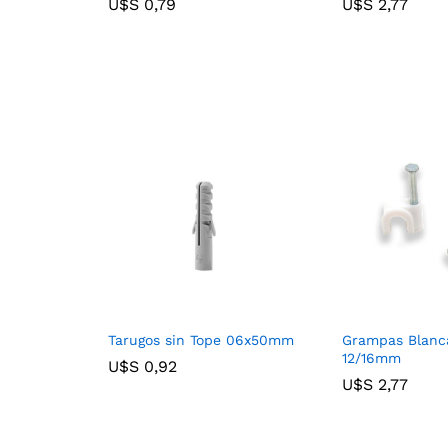
U$S
U$S
0,79
0,79
U$S
U$S
2,77
2,77
Tarugos sin Tope 06x50mm
Grampas Blanca
12/16mm
U$S
U$S
0,92
0,92
U$S
U$S
2,77
2,77