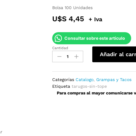
Bolsa 100 Unidades
U$S
4,45
+ Iva
Consultar sobre este artículo
Cantidad
Tarugos
Añadir al car
sin
Tope
12x60mm
quantity
Categorías
Catalogo
,
Grampas y Tacos
Etiqueta
tarugos-sin-tope
Para compras al mayor comunicarse ví
ar