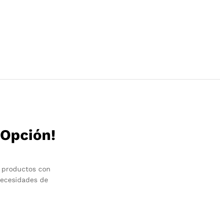
 Opción!
 productos con
necesidades de