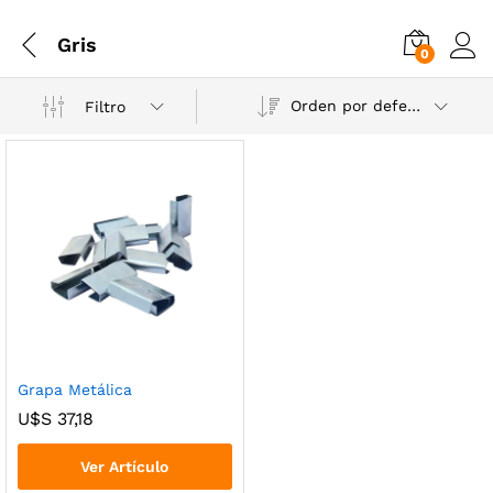
Gris
0
Orden por defecto
Filtro
Grapa Metálica
U$S
37,18
Ver Artículo