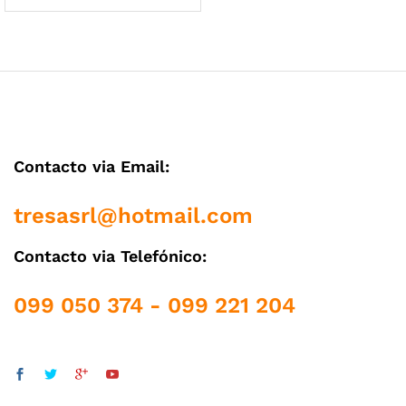
cio
cio
Contacto via Email:
nimo
ximo
tresasrl@hotmail.com
Contacto via Telefónico:
099 050 374 - 099 221 204