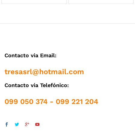
cio
cio
Contacto via Email:
nimo
ximo
tresasrl@hotmail.com
Contacto via Telefónico:
099 050 374 - 099 221 204