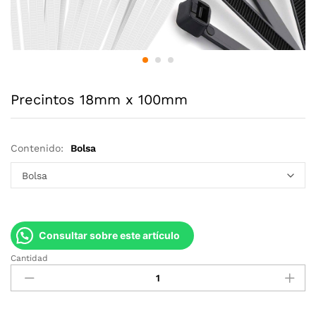
Precintos 18mm x 100mm
Contenido:
Bolsa
Consultar sobre este artículo
Cantidad
Precintos
18mm
x
100mm