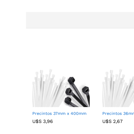
Precintos 37mm x 400mm
Precintos 36
U$S
U$S
3,96
3,96
U$S
U$S
2,67
2,67