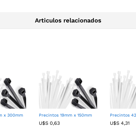
Articulos relacionados
mm x 300mm
Precintos 19mm x 150mm
Precintos 
U$S
U$S
0,63
0,63
U$S
U$S
4,31
4,31