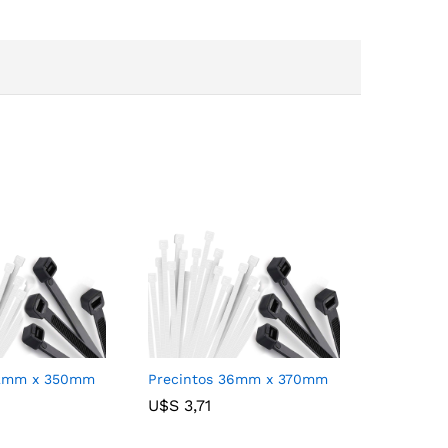
42mm x 350mm
Precintos 36mm x 370mm
U$S
U$S
3,71
3,71