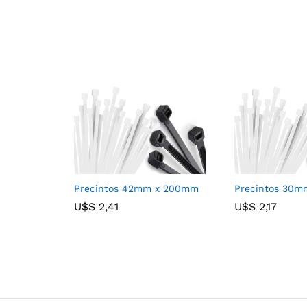
Precintos 42mm x 200mm
Precintos 30
U$S
U$S
2,41
2,41
U$S
U$S
2,17
2,17