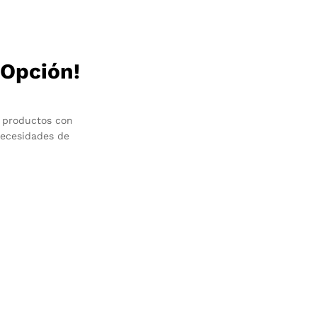
 Opción!
 productos con
necesidades de