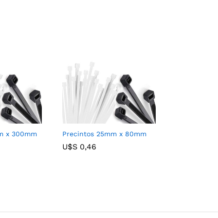
mm x 300mm
Precintos 25mm x 80mm
U$S
U$S
0,46
0,46