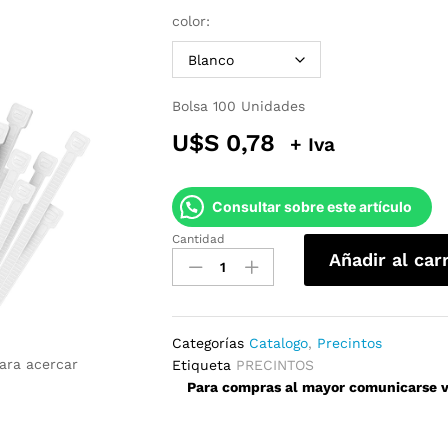
color:
Bolsa 100 Unidades
U$S
0,78
+ Iva
Consultar sobre este artículo
Cantidad
Precintos
Añadir al car
25mm
x
140mm
quantity
Categorías
Catalogo
,
Precintos
para acercar
Etiqueta
PRECINTOS
Para compras al mayor comunicarse ví