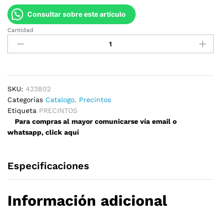
Consultar sobre este artículo
Cantidad
Precintos
42mm
x
380mm
quantity
SKU:
423802
Categorías
Catalogo
,
Precintos
Etiqueta
PRECINTOS
Para compras al mayor comunicarse vía email o
whatsapp, click aquí
Especificaciones
Información adicional