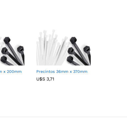
mm x 200mm
Precintos 36mm x 370mm
U$S
U$S
3,71
3,71