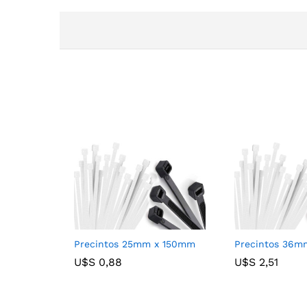
Precintos 25mm x 150mm
Precintos 36
U$S
U$S
0,88
0,88
U$S
U$S
2,51
2,51