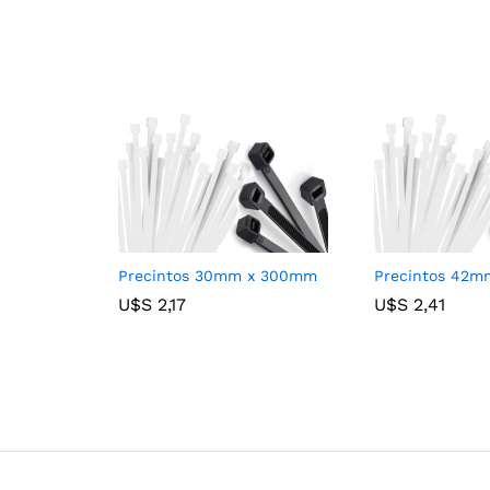
Precintos 30mm x 300mm
Precintos 42
U$S
U$S
2,17
2,17
U$S
U$S
2,41
2,41