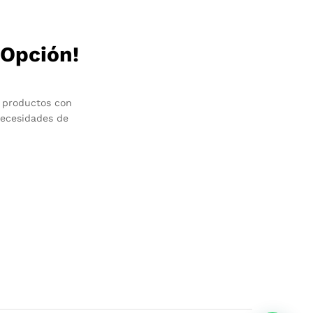
 Opción!
 productos con
necesidades de