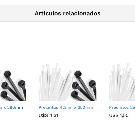
Articulos relacionados
mm x 280mm
Precintos 42mm x 350mm
Precintos 
U$S
U$S
4,31
4,31
U$S
U$S
1,50
1,50