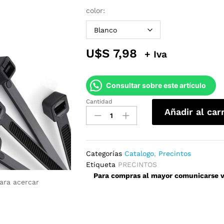
color:
U$S
7,98
+ Iva
Consultar sobre este artículo
Cantidad
Precintos
Añadir al car
65mm
x
350mm
quantity
Categorías
Catalogo
,
Precintos
Etiqueta
PRECINTOS
Para compras al mayor comunicarse ví
para acercar