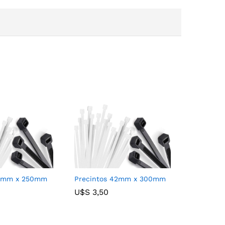
25mm x 250mm
Precintos 42mm x 300mm
U$S
U$S
3,50
3,50