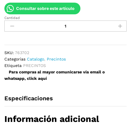
Consultar sobre este artículo
Cantidad
Precintos
76mm
x
370mm
quantity
SKU:
763702
Categorías
Catalogo
,
Precintos
Etiqueta
PRECINTOS
Para compras al mayor comunicarse vía email o
whatsapp, click aquí
Especificaciones
Información adicional