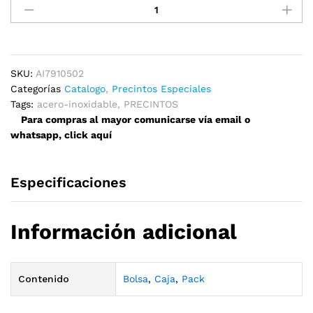
Acero
Inoxidable
79mm
x
1050mm
SKU:
AI7910502
quantity
Categorías
Catalogo
,
Precintos Especiales
Tags:
acero-inoxidable
,
PRECINTOS
Para compras al mayor comunicarse vía email o
whatsapp, click aquí
Especificaciones
Información adicional
Contenido
Bolsa
,
Caja
,
Pack