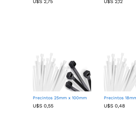
U$S
U$S
2,75
2,75
U$S
U$S
2,12
2,12
Precintos 25mm x 100mm
Precintos 18m
U$S
U$S
0,55
0,55
U$S
U$S
0,48
0,48