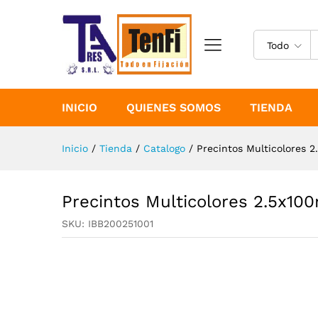
Precintos Multicolores 2.5x
Especificaciones
Todo
INICIO
QUIENES SOMOS
TIENDA
Inicio
/
Tienda
/
Catalogo
/
Precintos Multicolores 
Precintos Multicolores 2.5x1
SKU:
IBB200251001