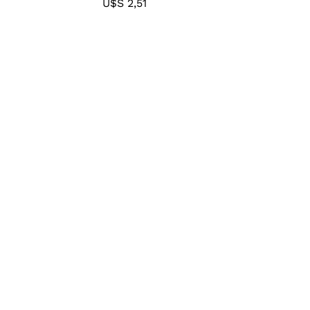
U$S
U$S
2,51
2,51