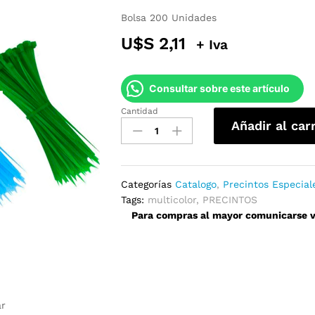
Bolsa 200 Unidades
U$S
2,11
+ Iva
Consultar sobre este artículo
Cantidad
Precintos
Añadir al car
Multicolores
2.5x100mm
quantity
Categorías
Catalogo
,
Precintos Especial
Tags:
multicolor
,
PRECINTOS
Para compras al mayor comunicarse ví
ar