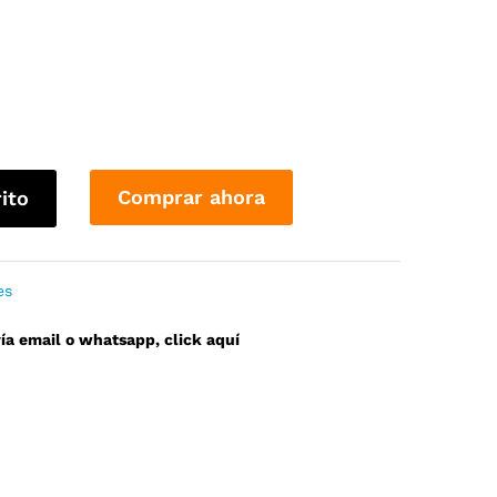
Comprar ahora
rito
es
a email o whatsapp, click aquí