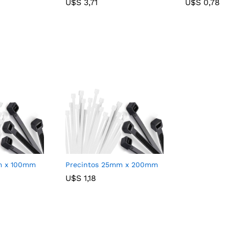
U$S
U$S
3,71
3,71
U$S
U$S
0,78
0,78
m x 100mm
Precintos 25mm x 200mm
U$S
U$S
1,18
1,18