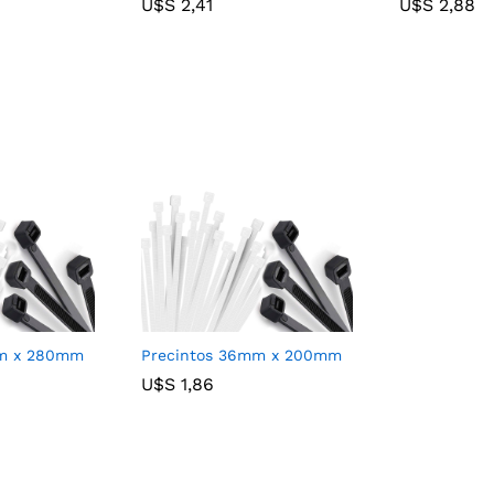
U$S
U$S
2,41
2,41
U$S
U$S
2,88
2,88
mm x 280mm
Precintos 36mm x 200mm
U$S
U$S
1,86
1,86