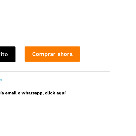
Comprar ahora
rito
es
a email o whatsapp, click aquí