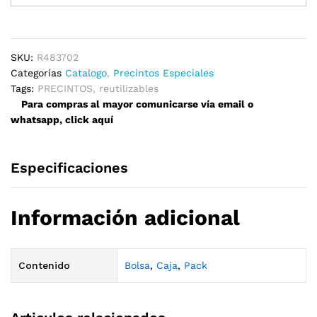
48mm
x
370mm
quantity
SKU:
R483702
Categorías
Catalogo
,
Precintos Especiales
Tags:
PRECINTOS
,
reutilizables
Para compras al mayor comunicarse vía email o
whatsapp, click aquí
Especificaciones
Información adicional
Contenido
Bolsa
,
Caja
,
Pack