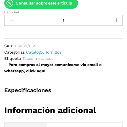
Consultar sobre este artículo
Cantidad
Taco
Metálico
quantity
SKU:
FS062/665
Categorías
Catalogo
,
Tornillos
Etiqueta
Tacos metalicos
Para compras al mayor comunicarse vía email o
whatsapp, click aquí
Especificaciones
Información adicional