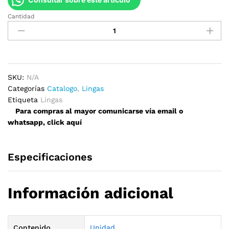
Cantidad
Cinta
de
Arrastre
Prensada
6m
quantity
SKU:
N/A
Categorías
Catalogo
,
Lingas
Etiqueta
Lingas
Para compras al mayor comunicarse vía email o
whatsapp, click aquí
Especificaciones
Información adicional
Contenido
Unidad