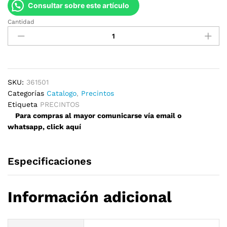
Consultar sobre este artículo
Cantidad
Precintos
36mm
x
150mm
quantity
SKU:
361501
Categorías
Catalogo
,
Precintos
Etiqueta
PRECINTOS
Para compras al mayor comunicarse vía email o
whatsapp, click aquí
Especificaciones
Información adicional