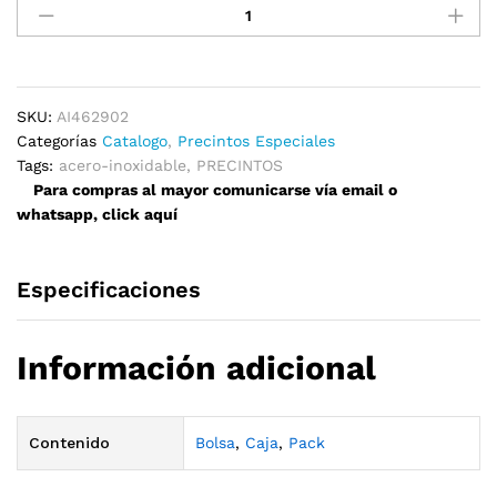
Acero
Inoxidable
46mm
x
290mm
SKU:
AI462902
quantity
Categorías
Catalogo
,
Precintos Especiales
Tags:
acero-inoxidable
,
PRECINTOS
Para compras al mayor comunicarse vía email o
whatsapp, click aquí
Especificaciones
Información adicional
Contenido
Bolsa
,
Caja
,
Pack