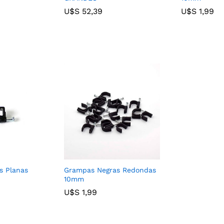
U$S
U$S
52,39
52,39
U$S
U$S
1,99
1,99
s Planas
Grampas Negras Redondas
10mm
U$S
U$S
1,99
1,99