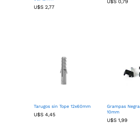
U$S
U$S
0,79
0,79
U$S
U$S
2,77
2,77
Tarugos sin Tope 12x60mm
Grampas Negra
10mm
U$S
U$S
4,45
4,45
U$S
U$S
1,99
1,99