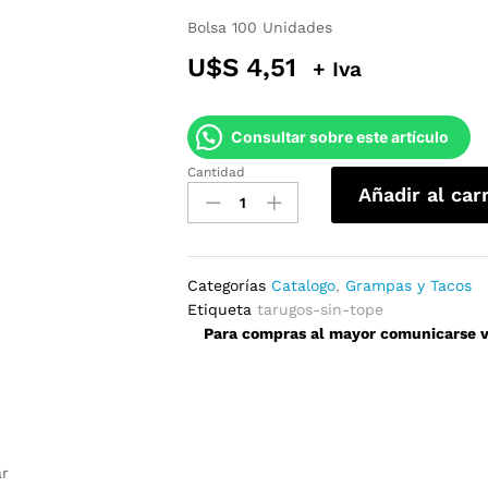
Bolsa 100 Unidades
U$S
4,51
+ Iva
Consultar sobre este artículo
Cantidad
Tarugos
Añadir al car
sin
Tope
10x80mm
quantity
Categorías
Catalogo
,
Grampas y Tacos
Etiqueta
tarugos-sin-tope
Para compras al mayor comunicarse ví
ar