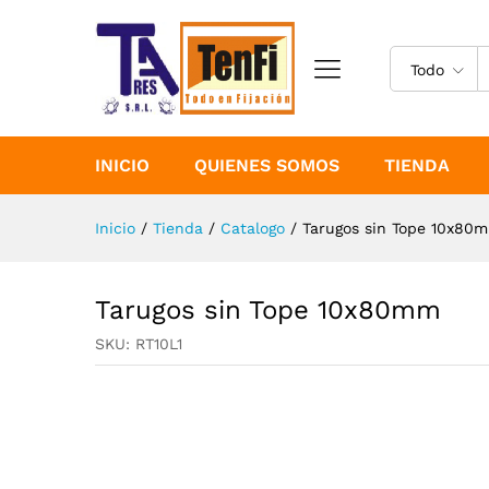
Tarugos sin Tope 10x80mm
Especificaciones
Todo
INICIO
QUIENES SOMOS
TIENDA
Inicio
/
Tienda
/
Catalogo
/
Tarugos sin Tope 10x80
Tarugos sin Tope 10x80mm
SKU:
RT10L1