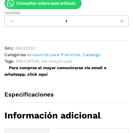
Consultar sobre este artículo
Cantidad
Tie
Mount
Pad
(ABS)
25mm
x
SKU:
ABS25252
25mm
Categorías
Accesorios para Precintos
,
Catalogo
quantity
Tags:
PRECINTOS
,
tie-mount-pad
Para compras al mayor comunicarse vía email o
whatsapp, click aquí
Especificaciones
Información adicional