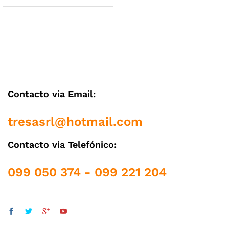
cio
cio
Contacto via Email:
nimo
ximo
tresasrl@hotmail.com
Contacto via Telefónico:
099 050 374 - 099 221 204