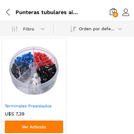
Punteras tubulares aisladas
0
Orden por defecto
Filtro
Terminales Preaislados
U$S
7,39
Ver Artículo