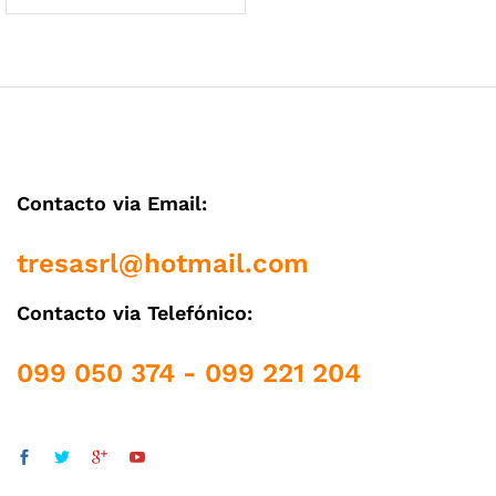
cio
cio
Contacto via Email:
nimo
ximo
tresasrl@hotmail.com
Contacto via Telefónico:
099 050 374 - 099 221 204