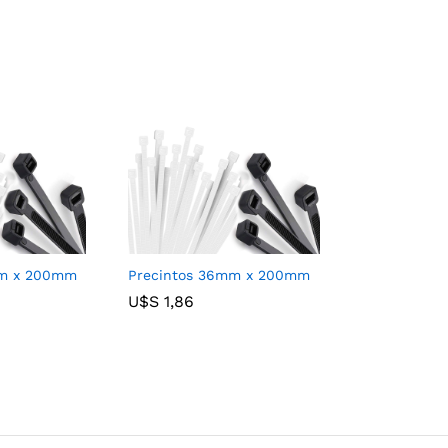
mm x 200mm
Precintos 36mm x 200mm
U$S
U$S
1,86
1,86