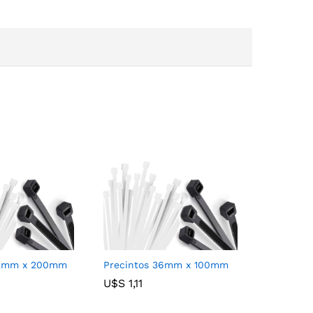
42mm x 200mm
Precintos 36mm x 100mm
U$S
U$S
1,11
1,11