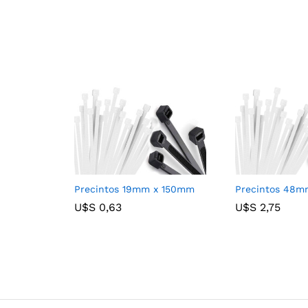
Precintos 19mm x 150mm
Precintos 48
U$S
U$S
0,63
0,63
U$S
U$S
2,75
2,75