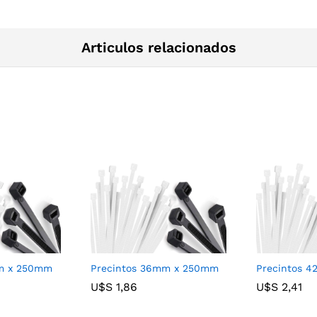
Articulos relacionados
mm x 250mm
Precintos 36mm x 250mm
Precintos 
U$S
U$S
1,86
1,86
U$S
U$S
2,41
2,41