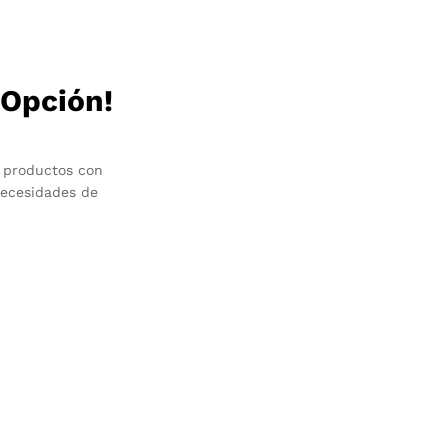
 Opción!
 productos con
necesidades de