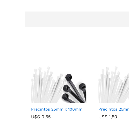
Precintos 25mm x 100mm
Precintos 25
U$S
U$S
0,55
0,55
U$S
U$S
1,50
1,50