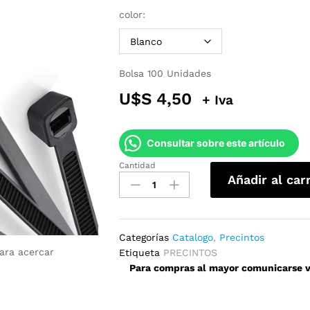
color:
Bolsa 100 Unidades
U$S
4,50
+ Iva
Consultar sobre este artículo
Cantidad
Precintos
Añadir al car
48mm
x
350mm
quantity
Categorías
Catalogo
,
Precintos
para acercar
Etiqueta
PRECINTOS
Para compras al mayor comunicarse ví