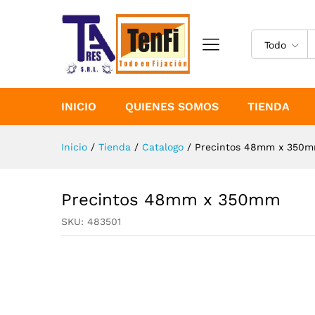
Precintos 48mm x 350mm
Especificaciones
Todo
INICIO
QUIENES SOMOS
TIENDA
Inicio
/
Tienda
/
Catalogo
/
Precintos 48mm x 350
Precintos 48mm x 350mm
SKU:
483501