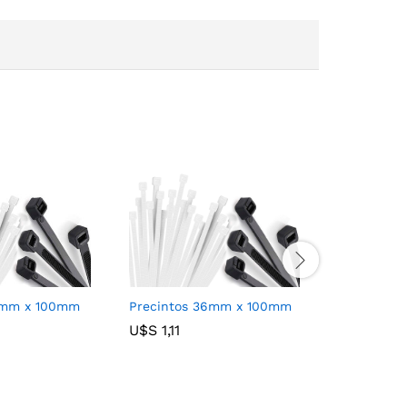
8mm x 100mm
Precintos 36mm x 100mm
Precintos
U$S
U$S
1,11
1,11
U$S
U$S
13,14
13,14