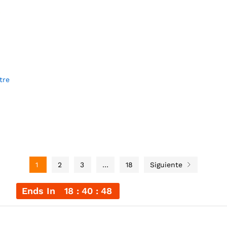
tre
1
2
3
…
18
Siguiente
Ends In
18
40
47