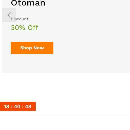
Otoman
The Body Shop
Discount
Sale up to
30% Off
50% Off
Shop Now
Shop Now
18
40
47