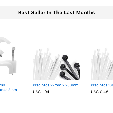
Best Seller In The Last Months
cas
Precintos 22mm x 200mm
Precintos 1
lanas 3mm
U$S
U$S
1,04
1,04
U$S
U$S
0,48
0,48