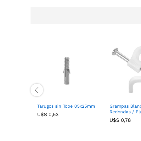
m x 380mm
Tarugos sin Tope 05x25mm
Grampas Blan
Redondas / P
U$S
U$S
0,53
0,53
U$S
U$S
0,78
0,78